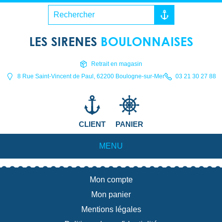
LES SIRENES
BOULONNAISES
Retrait en magasin
8 Rue Saint-Vincent de Paul, 62200 Boulogne-sur-Mer
03 21 30 27 88
CLIENT
PANIER
MENU
Mon compte
Mon panier
Mentions légales